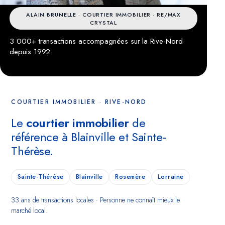
Marketing
OPTIONNEL
ALAIN BRUNELLE · COURTIER IMMOBILIER · RE/MAX
CRYSTAL
Pour de futures campagnes (remarketing Google, pixel Meta).
Aucun témoin marketing n'est actif pour le moment.
3 000+ transactions accompagnées sur la Rive-Nord
depuis 1992.
COURTIER IMMOBILIER · RIVE-NORD
Le
courtier immobilier
de
référence à Blainville et Sainte-
Thérèse.
Sainte-Thérèse
Blainville
Rosemère
Lorraine
33 ans de transactions locales · Personne ne connaît mieux le
marché local.