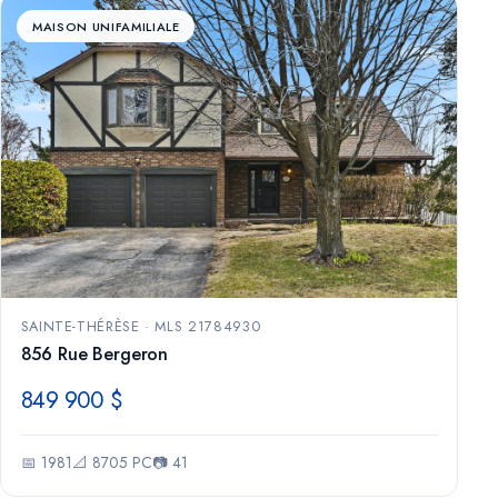
MAISON UNIFAMILIALE
SAINTE-THÉRÈSE · MLS 21784930
856 Rue Bergeron
849 900 $
📅 1981
📐 8705 PC
📷 41