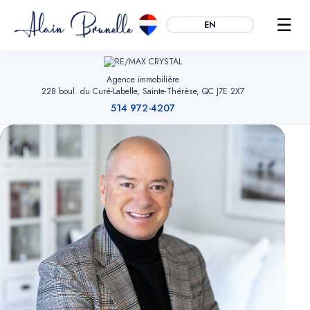
☰
EN
Agence immobilière
228 boul. du Curé-Labelle, Sainte-Thérèse, QC J7E 2X7
514 972-4207
Essentiels
TOUJOURS ACTIFS
Mémorisent votre choix de témoins, sécurisent les formulaires et
permettent la navigation. Sans eux, le site ne peut fonctionner.
Mesure d'audience
OPTIONNEL
Google Analytics (anonymisé). Nous aide à comprendre quelles
pages sont utiles pour améliorer le site. Aucune donnée
publicitaire.