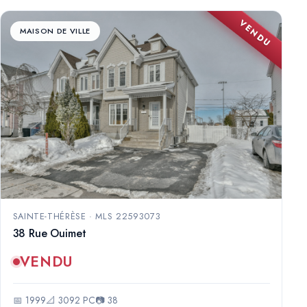
VENDU
MAISON DE VILLE
SAINTE-THÉRÈSE · MLS 22593073
38 Rue Ouimet
VENDU
📅 1999
📐 3092 PC
📷 38