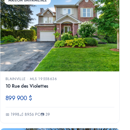
MAISON UNIFAMILIALE
BLAINVILLE · MLS 19558636
10 Rue des Violettes
899 900 $
📅 1998
📐 8956 PC
📷 39