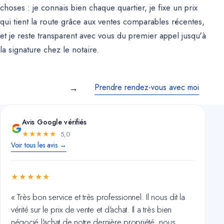
choses : je connais bien chaque quartier, je fixe un prix
qui tient la route grâce aux ventes comparables récentes,
et je reste transparent avec vous du premier appel jusqu'à
la signature chez le notaire.
→
Prendre rendez-vous avec moi
En savoir plus
Avis Google vérifiés
★
★
★
★
★
5,0
Voir tous les avis →
★★★★★
« Excellent service. Nous avions vendu il y a 12 ans
avec M. Brunelle et quand est venu le temps de
revendre notre maison, nous n'avons pas hésité à