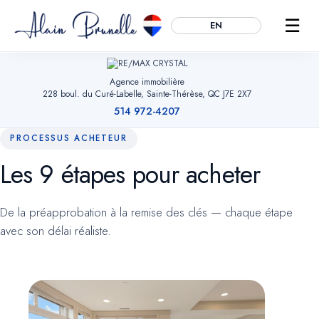
☰
EN
Agence immobilière
228 boul. du Curé-Labelle, Sainte-Thérèse, QC J7E 2X7
514 972-4207
PROCESSUS ACHETEUR
Les 9 étapes pour acheter
Essentiels
TOUJOURS ACTIFS
Mémorisent votre choix de témoins, sécurisent les formulaires et
De la préapprobation à la remise des clés — chaque étape
permettent la navigation. Sans eux, le site ne peut fonctionner.
avec son délai réaliste.
Mesure d'audience
OPTIONNEL
Google Analytics (anonymisé). Nous aide à comprendre quelles
pages sont utiles pour améliorer le site. Aucune donnée
publicitaire.