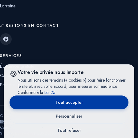
Lorraine
🔗 RESTONS EN CONTACT
SERVICES
Évaluation gratuite
🍪
Votre vie privée nous importe
Calculatrices
Nous utilisons des témoins (« cookies ») pour faire fonctionner
Prendre rendez-vous avec moi
le site et, avec votre accord, pour mesurer son audience.
Conforme à la
Loi 25
.
Tout accepter
© 2026 RE/MAX CRYSTAL — Franchisé indépendant et autonome de
Personnaliser
RE/MAX Québec
— Tous droits réservés
·
Politique de confidentialité
·
Conditions d'utilisation
·
Préférences cookies
Tout refuser
SITE WEB PAR
VPOURDESIGN