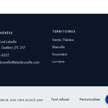
TERRITOIRES
THÉRÈSE
Sainte-Thérèse
uré-Labelle
Blainville
e, Québec J7E 2X7
Rosemère
2-4207
Lorraine
nbrunelle@alainbrunelle.com
Tout refuser
Personnaliser
 site et, avec votre accord, pour
uébec
— Tous