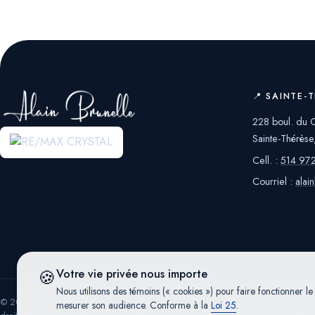
📍 SAINTE-
228 boul. du C
Sainte-Thérès
Cell. :
514 97
Courriel :
alai
🍪
Votre vie privée nous importe
Nous utilisons des témoins (« cookies ») pour faire fonctionner le
© 2026 RE/MAX CRYSTAL — Franchisé indépendant et autonome de
RE/MAX Q
mesurer son audience. Conforme à la
Loi 25
.