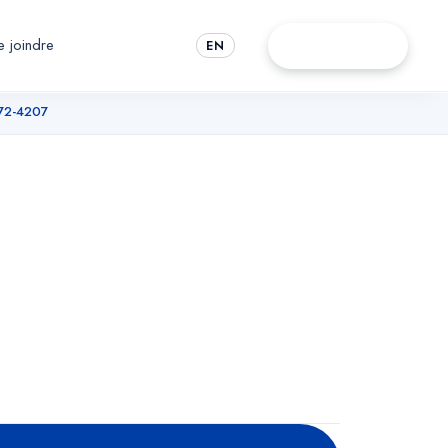
 joindre
Rendez-vous
EN
72-4207