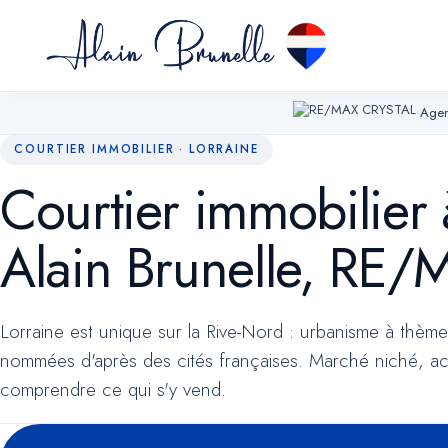
·
Agen
COURTIER IMMOBILIER · LORRAINE
Courtier immobilier
Essentiels
TOUJOURS ACTIFS
Alain Brunelle, RE
Mémorisent votre choix de témoins, sécurisent les formulaires et permett
navigation. Sans eux, le site ne peut fonctionner.
Lorraine est unique sur la Rive-Nord : urbanisme à thème m
Mesure d'audience
OPTIONNEL
Google Analytics (anonymisé). Nous aide à comprendre quelles pages 
nommées d'après des cités françaises. Marché niché, ac
utiles pour améliorer le site. Aucune donnée publicitaire.
comprendre ce qui s'y vend.
Marketing
OPTIONNEL