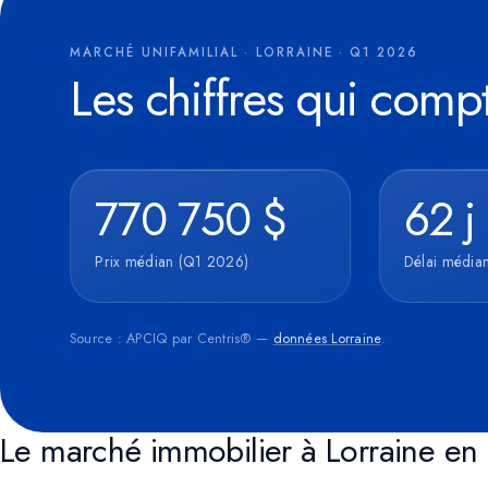
Pour de futures campagnes (remarketing Google, pixel Meta). Aucun t
marketing n'est actif pour le moment.
MARCHÉ UNIFAMILIAL · LORRAINE · Q1 2026
Les chiffres qui compt
770 750 $
62 j
Prix médian (Q1 2026)
Délai médian
Source : APCIQ par Centris® —
données Lorraine
.
Le marché immobilier à Lorraine e