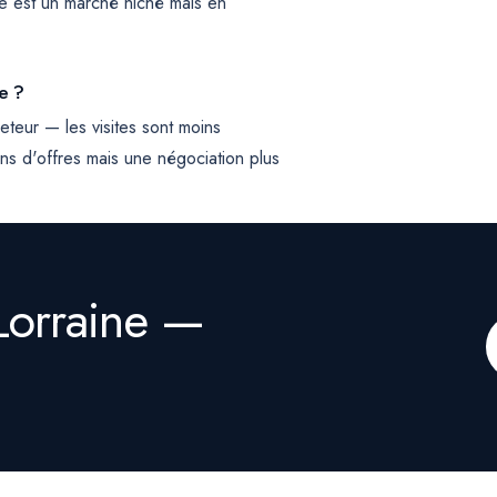
e est un marché niché mais en
e ?
eteur — les visites sont moins
ins d'offres mais une négociation plus
Lorraine —