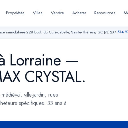
Propriétés
Villes
Vendre
Acheter
Ressources
Me
514 9
ce immobilière
·
228 boul. du Curé-Labelle, Sainte-Thérèse, QC J7E 2X7
·
 à Lorraine —
/MAX CRYSTAL.
ent la
édiéval, ville-jardin, rues
sont
heteurs spécifiques. 33 ans à