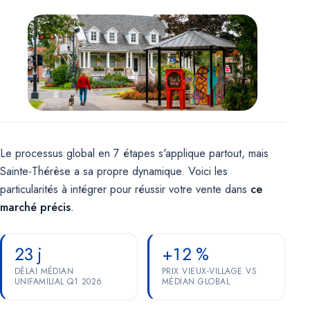
Marketing
OPTIONNEL
Pour de futures campagnes (remarketing Google, pixel Meta).
Aucun témoin marketing n'est actif pour le moment.
Le
processus global en 7 étapes
s'applique partout, mais
Sainte-Thérèse a sa propre dynamique. Voici les
particularités à intégrer pour réussir votre vente dans
ce
marché précis
.
23 j
+12 %
DÉLAI MÉDIAN
PRIX VIEUX-VILLAGE VS
UNIFAMILIAL Q1 2026
MÉDIAN GLOBAL