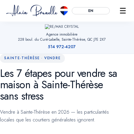
☰
EN
Agence immobilière
228 boul. du Curé-Labelle, Sainte-Thérèse, QC J7E 2X7
514 972-4207
SAINTE-THÉRÈSE · VENDRE
Les 7 étapes pour vendre sa
Essentiels
TOUJOURS ACTIFS
maison à Sainte-Thérèse
Mémorisent votre choix de témoins, sécurisent les formulaires et
permettent la navigation. Sans eux, le site ne peut fonctionner.
sans stress
Mesure d'audience
OPTIONNEL
Vendre à Sainte-Thérèse en 2026 — les particularités
Google Analytics (anonymisé). Nous aide à comprendre quelles
locales que les courtiers généralistes ignorent.
pages sont utiles pour améliorer le site. Aucune donnée
publicitaire.