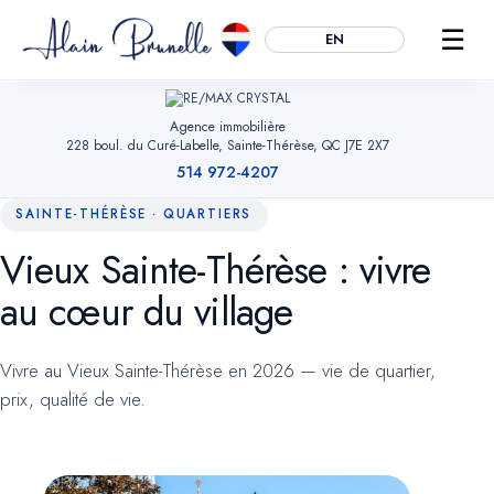
☰
EN
Agence immobilière
228 boul. du Curé-Labelle, Sainte-Thérèse, QC J7E 2X7
514 972-4207
SAINTE-THÉRÈSE · QUARTIERS
Vieux Sainte-Thérèse : vivre
Essentiels
TOUJOURS ACTIFS
au cœur du village
Mémorisent votre choix de témoins, sécurisent les formulaires et
permettent la navigation. Sans eux, le site ne peut fonctionner.
Vivre au Vieux Sainte-Thérèse en 2026 — vie de quartier,
Mesure d'audience
OPTIONNEL
prix, qualité de vie.
Google Analytics (anonymisé). Nous aide à comprendre quelles
pages sont utiles pour améliorer le site. Aucune donnée
publicitaire.