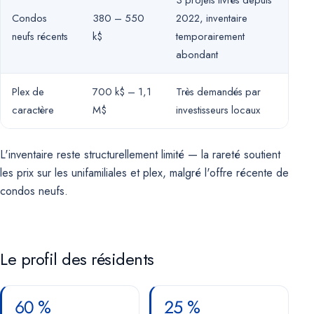
3 projets livrés depuis
Condos
380 – 550
2022, inventaire
neufs récents
k$
temporairement
abondant
Plex de
700 k$ – 1,1
Très demandés par
caractère
M$
investisseurs locaux
L'inventaire reste structurellement limité — la rareté soutient
les prix sur les unifamiliales et plex, malgré l'offre récente de
condos neufs.
Le profil des résidents
60 %
25 %