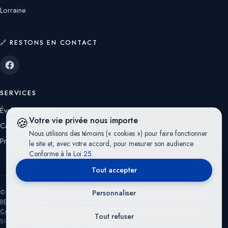
Lorraine
🔗 RESTONS EN CONTACT
SERVICES
Évaluation gratuite
🍪
Votre vie privée nous importe
Calculatrices
Nous utilisons des témoins (« cookies ») pour faire fonctionner
Prendre rendez-vous avec moi
le site et, avec votre accord, pour mesurer son audience.
Conforme à la
Loi 25
.
Tout accepter
© 2026 RE/MAX CRYSTAL — Franchisé indépendant et autonome de
Personnaliser
RE/MAX Québec
— Tous droits réservés
·
Politique de confidentialité
·
Conditions d'utilisation
·
Préférences cookies
Tout refuser
SITE WEB PAR
VPOURDESIGN