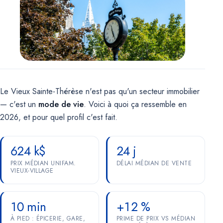
Marketing
OPTIONNEL
Pour de futures campagnes (remarketing Google, pixel Meta).
Aucun témoin marketing n'est actif pour le moment.
Le Vieux Sainte-Thérèse n'est pas qu'un secteur immobilier
— c'est un
mode de vie
. Voici à quoi ça ressemble en
2026, et pour quel profil c'est fait.
624 k$
24 j
PRIX MÉDIAN UNIFAM.
DÉLAI MÉDIAN DE VENTE
VIEUX-VILLAGE
10 min
+12 %
À PIED : ÉPICERIE, GARE,
PRIME DE PRIX VS MÉDIAN