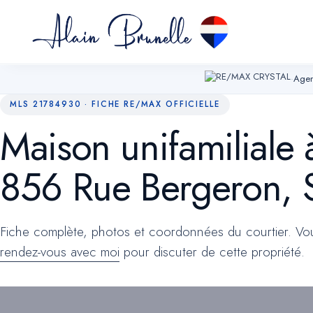
·
Agen
MLS 21784930 · FICHE RE/MAX OFFICIELLE
Maison unifamiliale
Essentiels
TOUJOURS ACTIFS
856 Rue Bergeron, S
Mémorisent votre choix de témoins, sécurisent les formulaires et permett
navigation. Sans eux, le site ne peut fonctionner.
Fiche complète, photos et coordonnées du courtier. V
Mesure d'audience
OPTIONNEL
Google Analytics (anonymisé). Nous aide à comprendre quelles pages 
rendez-vous avec moi
pour discuter de cette propriété.
utiles pour améliorer le site. Aucune donnée publicitaire.
Marketing
OPTIONNEL