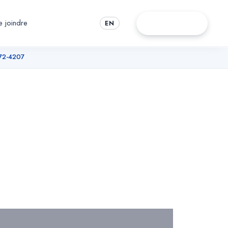
 joindre
Rendez-vous
EN
72-4207