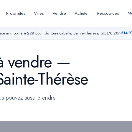
Propriétés
Villes
Vendre
Acheter
Ressources
Me
514 9
ce immobilière
·
228 boul. du Curé-Labelle, Sainte-Thérèse, QC J7E 2X7
·
 à vendre —
ainte-Thérèse
ent la
ous pouvez aussi
prendre
sont