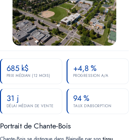
Marketing
OPTIONNEL
Pour de futures campagnes (remarketing Google, pixel Meta).
Aucun témoin marketing n'est actif pour le moment.
685 k$
+4,8 %
PRIX MÉDIAN (12 MOIS)
PROGRESSION A/A
31 j
94 %
DÉLAI MÉDIAN DE VENTE
TAUX D'ABSORPTION
Portrait de Chante-Bois
Chante-Bois se distingue dans Blainville par son
tissu