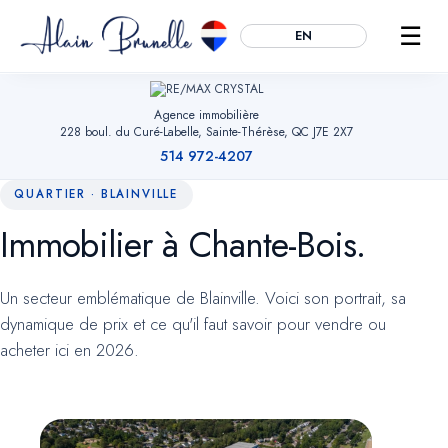
☰
EN
Agence immobilière
228 boul. du Curé-Labelle, Sainte-Thérèse, QC J7E 2X7
514 972-4207
QUARTIER · BLAINVILLE
Immobilier à Chante-Bois.
Essentiels
TOUJOURS ACTIFS
Mémorisent votre choix de témoins, sécurisent les formulaires et
Un secteur emblématique de Blainville. Voici son portrait, sa
permettent la navigation. Sans eux, le site ne peut fonctionner.
dynamique de prix et ce qu'il faut savoir pour vendre ou
acheter ici en 2026.
Mesure d'audience
OPTIONNEL
Google Analytics (anonymisé). Nous aide à comprendre quelles
pages sont utiles pour améliorer le site. Aucune donnée
publicitaire.