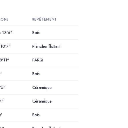
IONS
REVÊTEMENT
× 13'6"
Bois
 10'7"
Plancher flottant
8'11"
PARQ
'
Bois
'5"
Céramique
7"
Céramique
0'
Bois