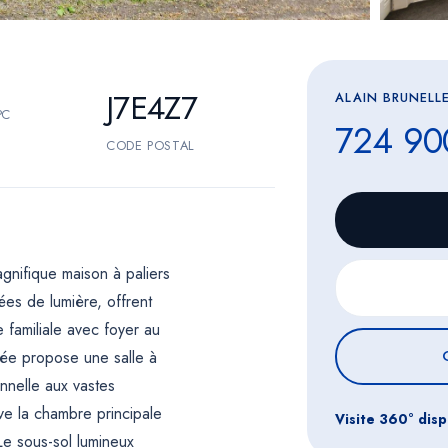
J7E4Z7
ALAIN BRUNELLE
PC
724 90
CODE POSTAL
gnifique maison à paliers
ées de lumière, offrent
 familiale avec foyer au
ssée propose une salle à
nnelle aux vastes
ve la chambre principale
Visite 360° disp
 Le sous-sol lumineux