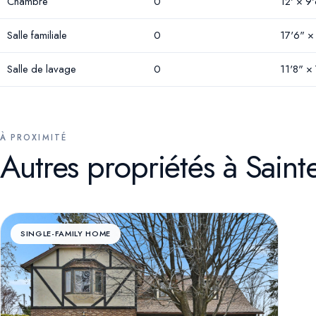
Chambre
0
12' × 9
Salle familiale
0
17'6" ×
Salle de lavage
0
11'8" ×
À PROXIMITÉ
Autres propriétés à Saint
SINGLE-FAMILY HOME