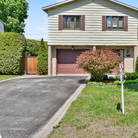
For future campaigns (Google remarketing, Meta pixel). No marketing
cookies are active at this time.