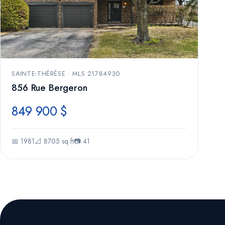
SAINTE-THÉRÈSE · MLS 21784930
856 Rue Bergeron
849 900 $
📅 1981
📐 8705 sq ft
📷 41