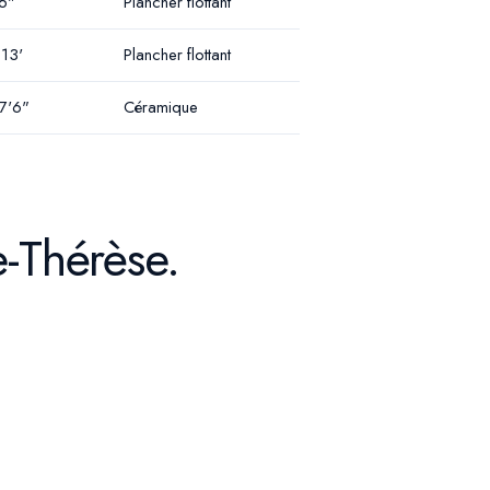
'6"
Plancher flottant
 13'
Plancher flottant
 7'6"
Céramique
e-Thérèse.