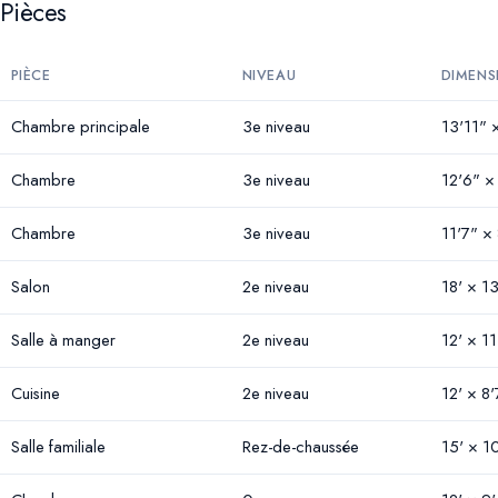
Pièces
PIÈCE
NIVEAU
DIMENS
Chambre principale
3e niveau
13'11" 
Chambre
3e niveau
12'6" ×
Chambre
3e niveau
11'7" × 
Salon
2e niveau
18' × 13
Salle à manger
2e niveau
12' × 11
Cuisine
2e niveau
12' × 8'
Salle familiale
Rez-de-chaussée
15' × 1