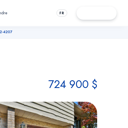
ndre
Rendez-vous
FR
72-4207
724 900 $