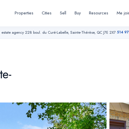
Properties
Cities
Sell
Buy
Resources
Me joi
514 9
l estate agency
·
228 boul. du Curé-Labelle, Sainte-Thérèse, QC J7E 2X7
·
te-
thout
seful